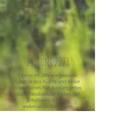
24. Juni 2023
Einmal im Jahr vergessene
Schätze aus Küche und Keller
präsentieren. Für Ausrangiertes
stolze Neubesitzer finden. Gut
Erhaltenes sinnvoll
weiterverkaufen.
Vieles
verschenken.
Zusammen mit Nachbarn, der
Familie und Freunden einmal im
Jahr einen Hof- und