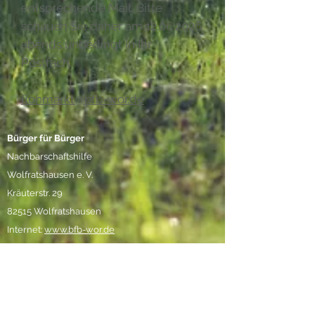
entsprechende Mail. Bitte
schauen Sie daher am
12.06.2026
abends unbedingt in Ihr
Postfach.
​flohmarkt@bfb-wor.de
Bürger für Bürger
Nachbarschaftshilfe
Wolfratshausen e. V.
Kräuterstr. 29
82515 Wolfratshausen
Internet:
www.bfb-wor.de
1. Vorsitzende: Eva-Maria
Rühling