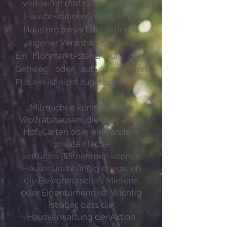
verkaufen dort die jeweiligen
Hausbewohner/innen.
Jedes
Haus organisiert die Aktion in
eigener Verantwortlichkeit.
Ein Flohmarkt-Stand auf dem
Gehweg oder auf öffentlichen
Plätzen ist nicht zugelassen.
Mitmachen können alle in
Wolfratshausen, die über einen
Hof, Garten oder eine andere
private Fläche
verfügen.
Teilnehmen können
Häuser unabhängig davon, ob
die Bewohnerschaft Mieterin
oder Eigentümerin ist.
Wichtig
ist aber, dass die
Hausverwaltung der Aktion