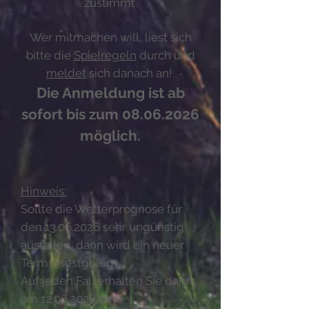
zustimmt.
Wer mitmachen will, liest sich
bitte die
Spielregeln
durch und
meldet
sich danach an!
Die Anmeldung ist ab
sofort bis zum
08.06.2026
möglich.
Hinweis:
Sollte die Wetterprognose für
den
13.06.2026
sehr ungünstig
ausfallen, dann wird ein neuer
Termin festgelegt.
Auf jeden Fall erhalten Sie dann
am
12.06.2026
eine