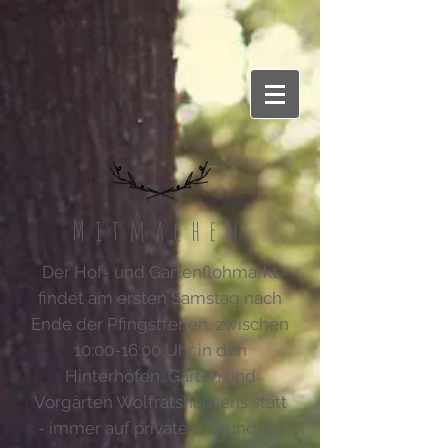
Mitmachen
Der Hof- und Gartenflohmarkt
findet am ersten Samstag nach
Ende der Pfingstferien, zwischen
10:00-16:00 Uhr in den
Hinterhöfen, Gärten und
Vorgärten Wolfratshausens statt
- immer auf privatem Grund. Es