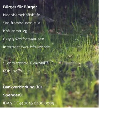
Bürger für Bürger
Nachbarschaftshilfe
Wolfratshausen e. V.
Kräuterstr. 29
82515 Wolfratshausen
Internet:
www.bfb-wor.de
1. Vorsitzende: Eva-Maria
Rühling
Bankverbindung (für
Spenden):
IBAN DE44
7016 6486 0005
7919
28
VR Bank Wolfratshausen
Folge uns